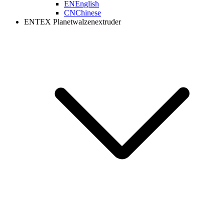
EN
English
CN
Chinese
ENTEX Planetwalzenextruder