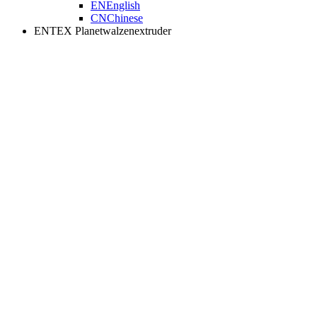
EN
English
CN
Chinese
ENTEX Planetwalzenextruder