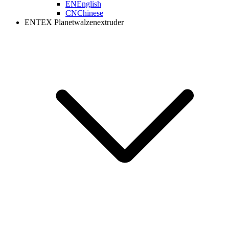
EN
English
CN
Chinese
ENTEX Planetwalzenextruder