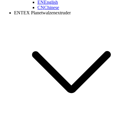
EN
English
CN
Chinese
ENTEX Planetwalzenextruder